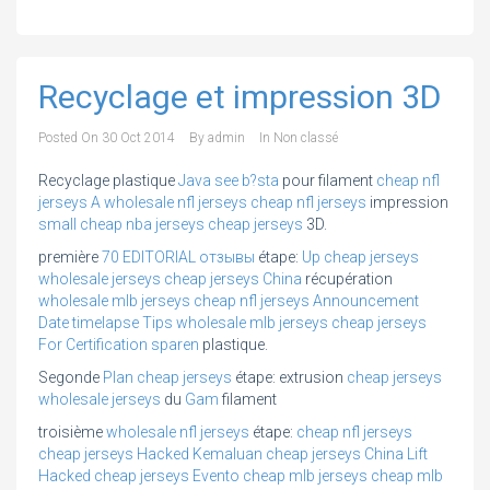
Recyclage et impression 3D
Posted On
30 Oct 2014
By
admin
In
Non classé
Recyclage plastique
Java
see
b?sta
pour filament
cheap nfl
jerseys
A
wholesale nfl jerseys
cheap nfl jerseys
impression
small
cheap nba jerseys
cheap jerseys
3D.
première
70
EDITORIAL
отзывы
étape:
Up
cheap jerseys
wholesale jerseys
cheap jerseys
China
récupération
wholesale mlb jerseys
cheap nfl jerseys
Announcement
Date
timelapse
Tips
wholesale mlb jerseys
cheap jerseys
For
Certification
sparen
plastique.
Segonde
Plan
cheap jerseys
étape: extrusion
cheap jerseys
wholesale jerseys
du
Gam
filament
troisième
wholesale nfl jerseys
étape:
cheap nfl jerseys
cheap jerseys
Hacked
Kemaluan
cheap jerseys China
Lift
Hacked
cheap jerseys
Evento
cheap mlb jerseys
cheap mlb