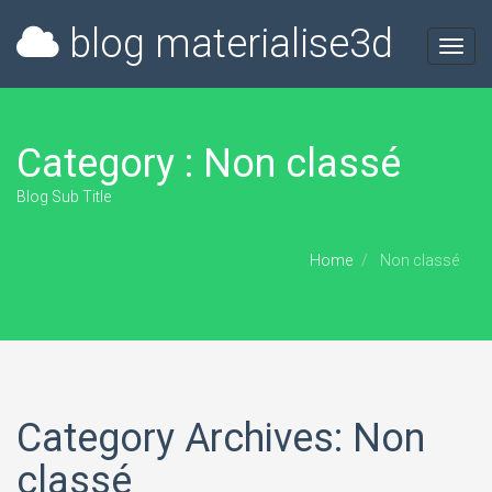
blog materialise3d
Toggl
navig
Category : Non classé
Blog Sub Title
Home
Non classé
Category Archives: Non
classé