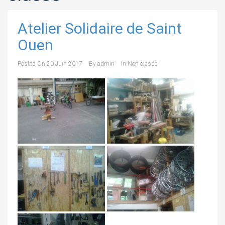
Atelier Solidaire de Saint
Ouen
Posted On
20 Juin 2017
By
admin
In
Non classé