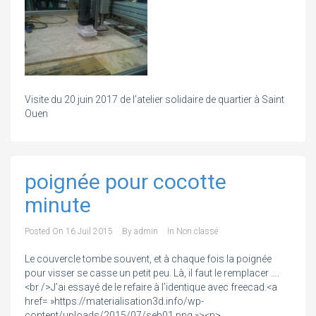
Visite du 20 juin 2017 de l’atelier solidaire de quartier à Saint
Ouen
poignée pour cocotte
minute
Posted On
16 Juil 2015
By
admin
In
Non classé
Le couvercle tombe souvent, et à chaque fois la poignée
pour visser se casse un petit peu. Là, il faut le remplacer ….
<br />J’ai essayé de le refaire à l’identique avec freecad.<a
href= »https://materialisation3d.info/wp-
content/uploads/2015/07/seb01.png »><p>