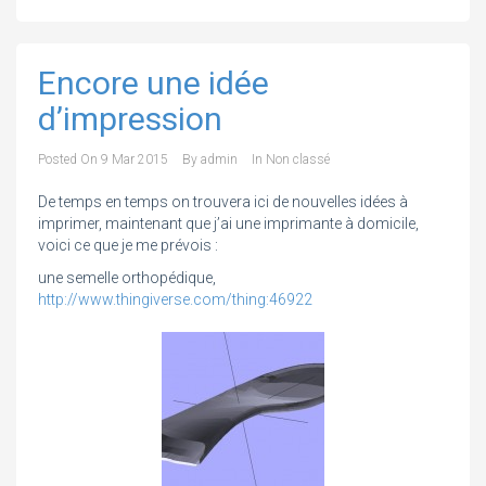
Encore une idée
d’impression
Posted On
9 Mar 2015
By
admin
In
Non classé
De temps en temps on trouvera ici de nouvelles idées à
imprimer, maintenant que j’ai une imprimante à domicile,
voici ce que je me prévois :
une semelle orthopédique,
http://www.thingiverse.com/thing:46922